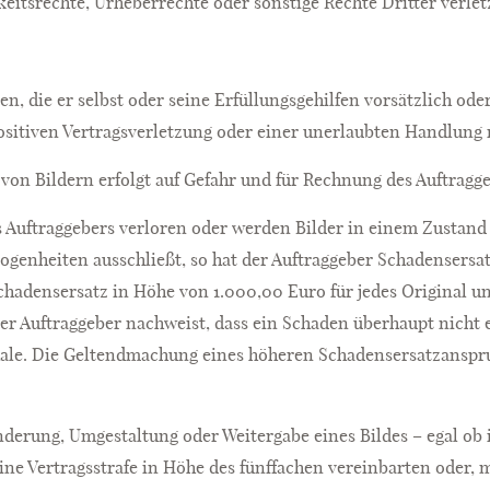
keitsrechte, Urheberrechte oder sonstige Rechte Dritter verlet
en, die er selbst oder seine Erfüllungsgehilfen vorsätzlich ode
positiven Vertragsverletzung oder einer unerlaubten Handlung 
on Bildern erfolgt auf Gefahr und für Rechnung des Auftragge
s Auftraggebers verloren oder werden Bilder in einem Zustand
enheiten ausschließt, so hat der Auftraggeber Schadensersatz 
chadensersatz in Höhe von 1.000,00 Euro für jedes Original u
der Auftraggeber nachweist, dass ein Schaden überhaupt nicht
chale. Die Geltendmachung eines höheren Schadensersatzanspr
nderung, Umgestaltung oder Weitergabe eines Bildes – egal ob 
eine Vertragsstrafe in Höhe des fünffachen vereinbarten oder,