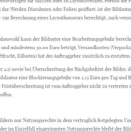
beitsvorlagen für Skizzen oder zu Layoutzwecken, ebenso die P
 dar. Werden Diarahmen oder Folien geöffnet, ist der Bildautor
zur Berechnung eines Layouthonorars berechtigt, auch wenn e
ldauswahl kann der Bildautor eine Bearbeitungsgebühr berech
und mindestens 30,00 Euro beträgt. Versandkosten (Verpackun
tfracht, Eilboten) hat der Auftraggeber zusätzlich zu erstatten
fer 4.1) sowie bei Überschreitung der Rückgabefrist der Bilder,
Bildautor eine Blockierungsgebühr von 1,25 Euro pro Tag und 
 Fristüberschreitung ist vom Auftraggeber nicht zu vertreten 
offen.
 Bildern nur Nutzungsrechte in dem vertraglich festgelegten 
er im Einzelfall eingeräumten Nutzungsrechte bleibt der Bilda